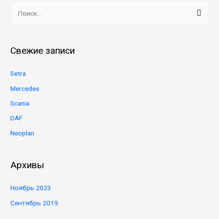
Н
а
й
т
Свежие записи
и
:
Setra
Mercedes
Scania
DAF
Neoplan
Архивы
Ноябрь 2023
Сентябрь 2019