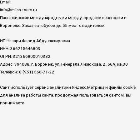
Email:
info@milan-tours.ru
Пассажирские международные и междугородние перевозки в
Воронеже. Заказ автобусов до 55 мест с водителем.
ИП Назари Фарид Абдулзахирович
ИНН: 366215646803
ОГРН: 321366800010382
Адрес: 394088, г. Воронеж, ул. Генерала Лизюкова, д. 66А, кв.30
Телефон: 8 (951) 566-71-22
Сайт использует сервис аналитики Яндекс.Метрика и файлы cookie
для анализа работы сайта. продолжая пользоваться сайтом, вы
принимаете
Политику конфиденциальности
Вся информация, опубликованная на сайте не является публичной
офертой, определяемой положениями Статьи 437 Гражданского